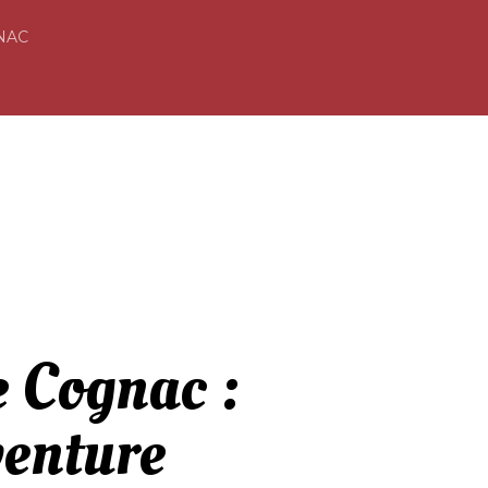
NAC
e Cognac :
venture