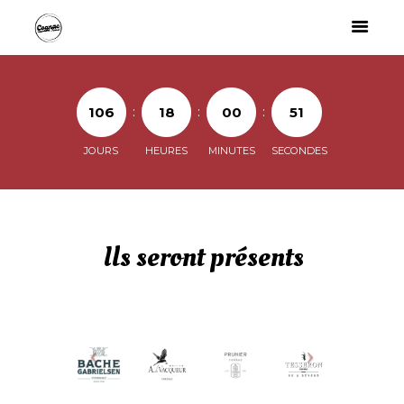
:
:
:
1
0
6
1
8
0
0
5
1
JOURS
HEURES
MINUTES
SECONDES
Ils seront présents