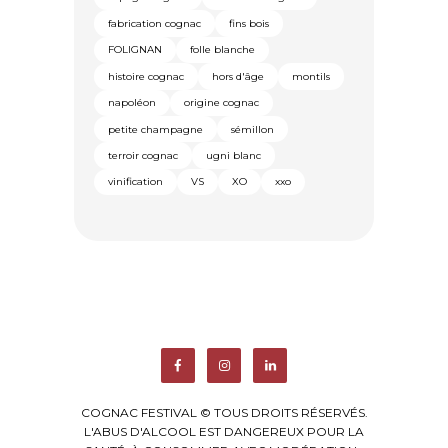
fabrication cognac
fins bois
FOLIGNAN
folle blanche
histoire cognac
hors d'âge
montils
napoléon
origine cognac
petite champagne
sémillon
terroir cognac
ugni blanc
vinification
VS
XO
xxo
COGNAC FESTIVAL © TOUS DROITS RÉSERVÉS.
L'ABUS D'ALCOOL EST DANGEREUX POUR LA