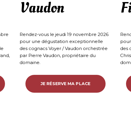
Vaudon
F
mbre
Rendez-vous le jeudi 19 novembre 2026
Rend
pour une dégustation exceptionnelle
pour
de
des cognacs Voyer / Vaudon orchestrée
des 
rand,
par Pierre Vaudon, propriétaire du
Chris
domaine.
doma
JE RÉSERVE MA PLACE