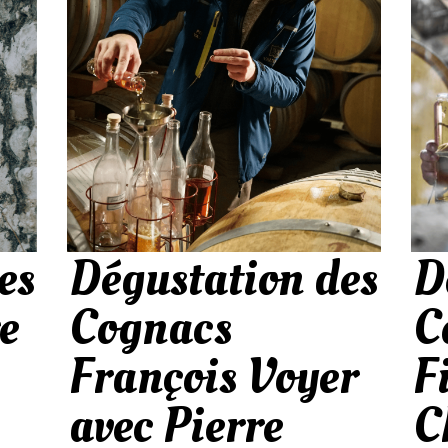
es
Dégustation des
D
e
Cognacs
C
François Voyer
F
avec Pierre
C