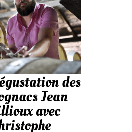
égustation des
ognacs Jean
illioux avec
hristophe