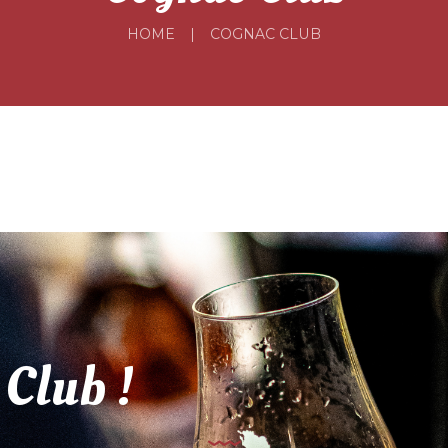
HOME
COGNAC CLUB
 Club !