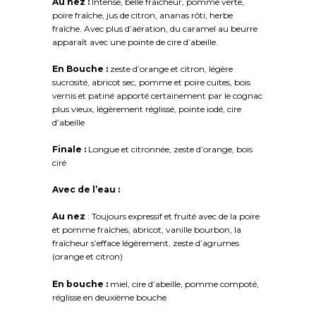
Au nez :
Intense, belle fraîcheur, pomme verte,
poire fraîche, jus de citron, ananas rôti, herbe
fraîche. Avec plus d’aération, du caramel au beurre
apparaît avec une pointe de cire d’abeille.
En Bouche :
zeste d’orange et citron, légère
sucrosité, abricot sec, pomme et poire cuites, bois
vernis et patiné apporté certainement par le cognac
plus vieux, légèrement réglissé, pointe iodé, cire
d’abeille
Finale :
Longue et citronnée, zeste d’orange, bois
ciré
Avec de l’eau :
Au nez
: Toujours expressif et fruité avec de la poire
et pomme fraîches, abricot, vanille bourbon, la
fraîcheur s’efface légèrement, zeste d’agrumes
(orange et citron)
En bouche :
miel, cire d’abeille, pomme compoté,
réglisse en deuxième bouche