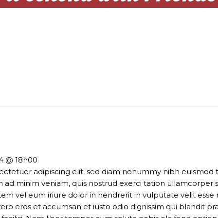
h Friends
24 @ 18h00
ectetuer adipiscing elit, sed diam nonummy nibh euismod t
m ad minim veniam, quis nostrud exerci tation ullamcorper sus
vel eum iriure dolor in hendrerit in vulputate velit esse 
t vero eros et accumsan et iusto odio dignissim qui blandit p