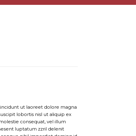
incidunt ut laoreet dolore magna
cipit lobortis nisl ut aliquip ex
molestie consequat, vel illum
raesent luptatum zzril delenit