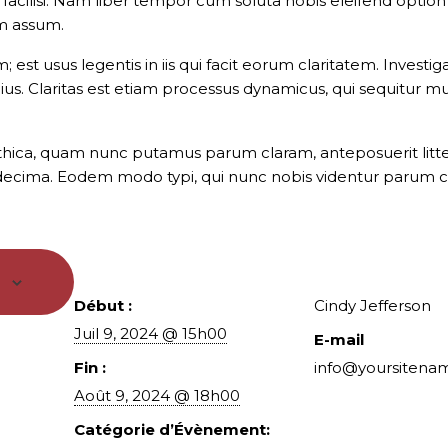
a facilisi. Nam liber tempor cum soluta nobis eleifend optio
m assum.
; est usus legentis in iis qui facit eorum claritatem. Inves
pius. Claritas est etiam processus dynamicus, qui sequitu
thica, quam nunc putamus parum claram, anteposuerit litt
ecima. Eodem modo typi, qui nunc nobis videntur parum clar
Détails
Organisateu
Début :
Cindy Jefferson
Juil 9, 2024 @ 15h00
E-mail
Fin :
info@yoursitena
Août 9, 2024 @ 18h00
Catégorie d’Évènement: