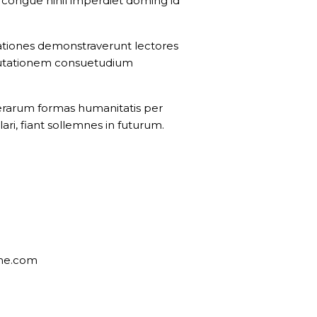
n congue nihil imperdiet doming id
tigationes demonstraverunt lectores
r mutationem consuetudium
erarum formas humanitatis per
i, fiant sollemnes in futurum.
r
me.com