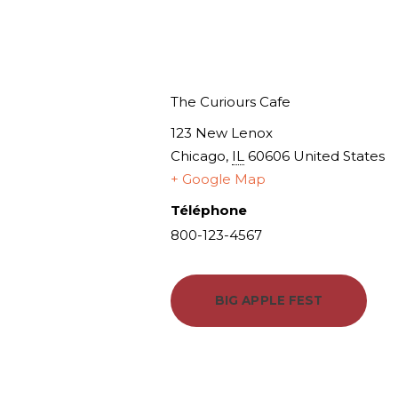
Lieu
The Curiours Cafe
123 New Lenox
Chicago
,
IL
60606
United States
+ Google Map
Téléphone
800-123-4567
BIG APPLE FEST