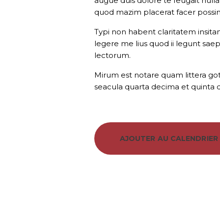
augue duis dolore te feugait null
quod mazim placerat facer possi
Typi non habent claritatem insitam
legere me lius quod ii legunt sae
lectorum.
Mirum est notare quam littera go
seacula quarta decima et quinta d
AJOUTER AU CALENDRIER