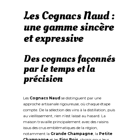
Les Cognacs Naud :
une gamme sincère
et expressive
Des cognacs façonnés
par le temps et la
précision
Les
Cognacs Naud
se distinguent par une
approche artisanale rigoureuse, où chaque étape
compte. De la sélection des vins à la distillation, puis
au vieillissement, rien n’est laissé au hasard. La
maison travaille principalement avec des raisins
issus des crus emblématiques de la région,
notamment la
Grande Champagne
, la
Petite
Champagne
et les
Fins Bois
, choisis pour leur