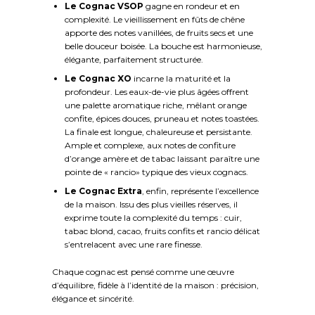
Le Cognac VSOP
gagne en rondeur et en
complexité. Le vieillissement en fûts de chêne
apporte des notes vanillées, de fruits secs et une
belle douceur boisée. La bouche est harmonieuse,
élégante, parfaitement structurée.
Le Cognac XO
incarne la maturité et la
profondeur. Les eaux-de-vie plus âgées offrent
une palette aromatique riche, mêlant orange
confite, épices douces, pruneau et notes toastées.
La finale est longue, chaleureuse et persistante.
Ample et complexe, aux notes de confiture
d’orange amère et de tabac laissant paraître une
pointe de « rancio» typique des vieux cognacs.
Le Cognac Extra
, enfin, représente l’excellence
de la maison. Issu des plus vieilles réserves, il
exprime toute la complexité du temps : cuir,
tabac blond, cacao, fruits confits et rancio délicat
s’entrelacent avec une rare finesse.
Chaque cognac est pensé comme une œuvre
d’équilibre, fidèle à l’identité de la maison : précision,
élégance et sincérité.