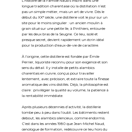
L’histoire de la Famille Naud s’inscrit dans une
longue tradition charentaise où la distillation n’est
pas un simple métier, mais un art de vivre. Dès le
début du XXᵉ siècle, une distillerie voit le jour sur un
site pour le moins singulier : un ancien moulin à
grain situé sur une petite île, à Pinthiers, entourée
par les deux bras de la Seugne. Ce lieu, isolé et
presque secret, devient rapidement un écrin idéal
pour la production d’eaux-de-vie de caractère.
À l’origine, cette distillerie est fondée par Émile
Perrier, liquoriste reconnu pour son exigence et son
sens du détail. Il y installe de petits alambics
charentais en cuivre, conçus pour travailler
lentement, avec précision, et extraire toute la finesse
aromatique des vins distillés. Déjà, la philosophie est
claire : privilégier la qualité au volume, la patience à
la rentabilité immédiate.
Après plusieurs décennies d’activité, la distillerie
tombe peu à peu dans l’oubli. Les bâtiments restent
debout, les alambics silencieux, comme endormis.
C’est dans les années 1980 que Jean-Michel Naud,
œnologue de formation, redécouvre ce lieu hors du