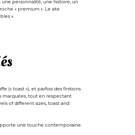
 une personnalité, une histoire, un
proche « premium ». Le site
les ».
iés
e (« toast »), et parfois des finitions
ues marquées, tout en respectant
ls of different sizes, toast and
qui apporte une touche contemporaine.