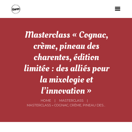
Masterclass « Cognac,
crème, pineau des
charentes, édition
limitée : des alliés pour
la mixologie et
l’innovation »
HOME
MASTERCLASS
MASTERCLASS « COGNAC, CRÈME, PINEAU DES...