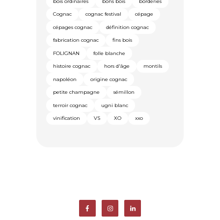
bois ordinaires
bons bois
borderies
Cognac
cognac festival
cépage
cépages cognac
définition cognac
fabrication cognac
fins bois
FOLIGNAN
folle blanche
histoire cognac
hors d'âge
montils
napoléon
origine cognac
petite champagne
sémillon
terroir cognac
ugni blanc
vinification
VS
XO
xxo