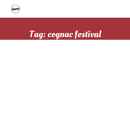
Tag: cognac festival
Cognac Festival à
Bordeaux 2025 :
l’événement
incontournable pour
les amateurs de
spiritueux