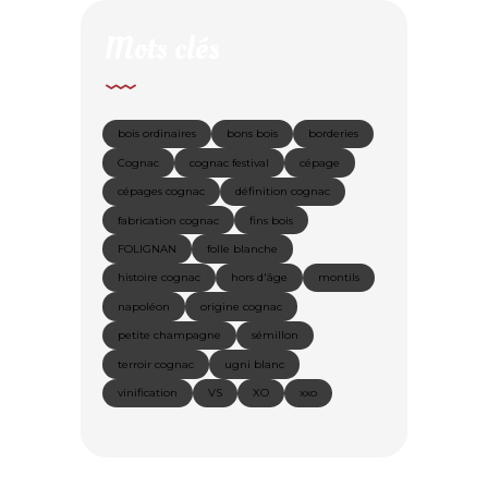
Mots clés
bois ordinaires
bons bois
borderies
Cognac
cognac festival
cépage
cépages cognac
définition cognac
fabrication cognac
fins bois
FOLIGNAN
folle blanche
histoire cognac
hors d'âge
montils
napoléon
origine cognac
petite champagne
sémillon
terroir cognac
ugni blanc
vinification
VS
XO
xxo