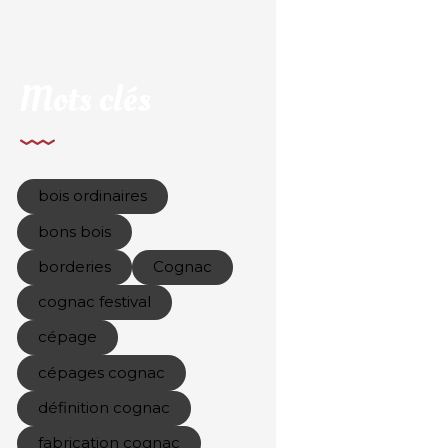
Mots clés
bois ordinaires
bons bois
borderies
Cognac
cognac festival
cépage
cépages cognac
définition cognac
fabrication cognac