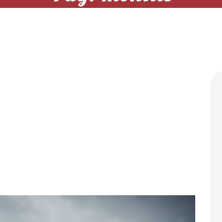
 Cépage Clé dans
 l’Élaboration du