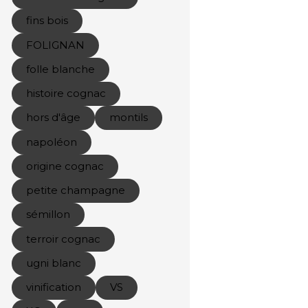
fins bois
FOLIGNAN
folle blanche
histoire cognac
hors d'âge
montils
napoléon
origine cognac
petite champagne
sémillon
terroir cognac
ugni blanc
vinification
VS