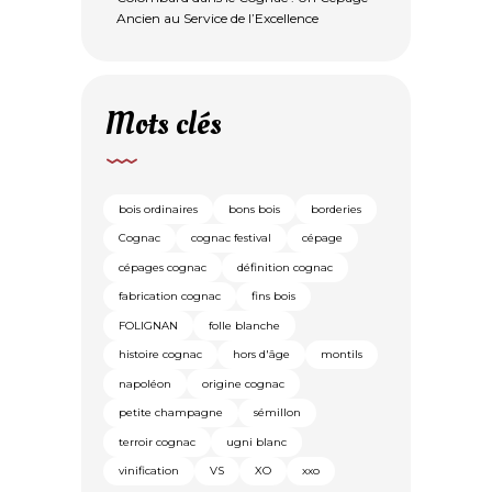
Ancien au Service de l’Excellence
Mots clés
bois ordinaires
bons bois
borderies
Cognac
cognac festival
cépage
cépages cognac
définition cognac
fabrication cognac
fins bois
FOLIGNAN
folle blanche
histoire cognac
hors d'âge
montils
napoléon
origine cognac
petite champagne
sémillon
terroir cognac
ugni blanc
vinification
VS
XO
xxo