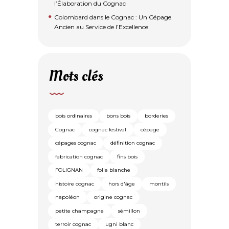
l’Élaboration du Cognac
Colombard dans le Cognac : Un Cépage
Ancien au Service de l’Excellence
Mots clés
bois ordinaires
bons bois
borderies
Cognac
cognac festival
cépage
cépages cognac
définition cognac
fabrication cognac
fins bois
FOLIGNAN
folle blanche
histoire cognac
hors d'âge
montils
napoléon
origine cognac
petite champagne
sémillon
terroir cognac
ugni blanc