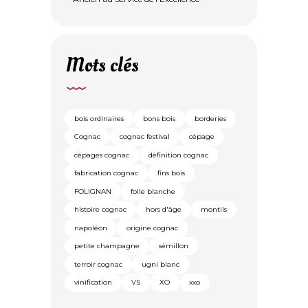
Mots clés
bois ordinaires
bons bois
borderies
Cognac
cognac festival
cépage
cépages cognac
définition cognac
fabrication cognac
fins bois
FOLIGNAN
folle blanche
histoire cognac
hors d'âge
montils
napoléon
origine cognac
petite champagne
sémillon
terroir cognac
ugni blanc
vinification
VS
XO
xxo