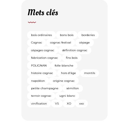
Mots clés
bois ordinaires
bons bois
borderies
Cognac
cognac festival
cépage
cépages cognac
définition cognac
fabrication cognac
fins bois
FOLIGNAN
folle blanche
histoire cognac
hors d'âge
montils
napoléon
origine cognac
petite champagne
sémillon
terroir cognac
ugni blanc
vinification
VS
XO
xxo